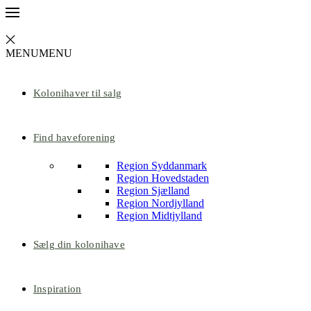
MENU
MENU
Kolonihaver til salg
Find haveforening
Region Syddanmark
Region Hovedstaden
Region Sjælland
Region Nordjylland
Region Midtjylland
Sælg din kolonihave
Inspiration