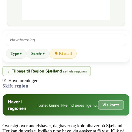
Type ▾
Sortér ▾
🔔 Få mail
Tilbage til Region Sjælland
se hele regionen
91 Haveforeninger
Skift region
Haver i
Kortet kunne ikke indlæses lige nu.
Vis kort
regionen
Oversigt over andelshaver, daghaver og kolonihaver på Sjælland..
Her kan du vælge, hvilken type have, du ønsker at få vist. Klik på