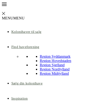
MENU
MENU
Kolonihaver til salg
Find haveforening
Region Syddanmark
Region Hovedstaden
Region Sjælland
Region Nordjylland
Region Midtjylland
Sælg din kolonihave
Inspiration