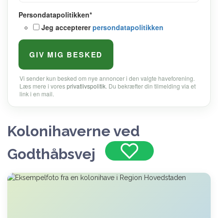
Persondatapolitikken
*
Jeg accepterer
persondatapolitikken
Vi sender kun besked om nye annoncer i den valgte haveforening.
Læs mere i vores
privatlivspolitik
. Du bekræfter din tilmelding via et
link i en mail.
Kolonihaverne ved
Godthåbsvej