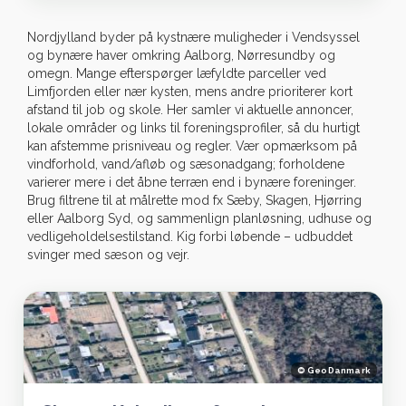
+
Nordjylland byder på kystnære muligheder i Vendsyssel
−
og bynære haver omkring Aalborg, Nørresundby og
omegn. Mange efterspørger læfyldte parceller ved
Limfjorden eller nær kysten, mens andre prioriterer kort
46
3
afstand til job og skole. Her samler vi aktuelle annoncer,
lokale områder og links til foreningsprofiler, så du hurtigt
kan afstemme prisniveau og regler. Vær opmærksom på
vindforhold, vand/afløb og sæsonadgang; forholdene
varierer mere i det åbne terræn end i bynære foreninger.
Leaflet
|
© OpenStreetMap
Brug filtrene til at målrette mod fx Sæby, Skagen, Hjørring
Haveforening
eller Aalborg Syd, og sammenlign planløsning, udhuse og
vedligeholdelsestilstand. Kig forbi løbende – udbuddet
svinger med sæson og vejr.
© GeoDanmark