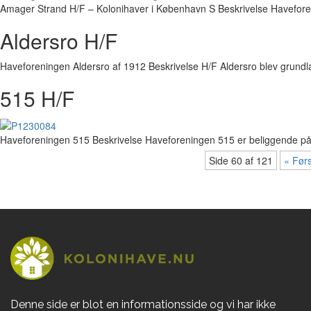
Amager Strand H/F – Kolonihaver i København S Beskrivelse Haveforen
Aldersro H/F
Haveforeningen Aldersro af 1912 Beskrivelse H/F Aldersro blev grund
515 H/F
Haveforeningen 515 Beskrivelse Haveforeningen 515 er beliggende på G
Side 60 af 121
« Før
Denne side er blot en informationsside og vi har ikke