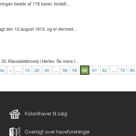
ingen består af 178 haver, fordelt
…
lagt den 12.august 1912, og er dermed
…
l. Klausdalsbrovej i Herlev. Se mere i
…
ste
«
...
10
20
30
...
58
59
60
61
62
...
70
80
Kolonihaver til salg
Oversigt over haveforeninger