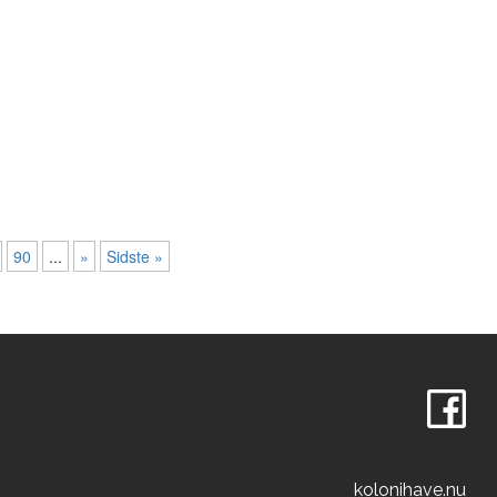
90
...
»
Sidste »
kolonihave.nu