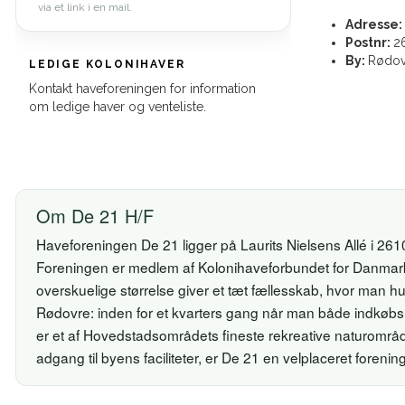
via et link i en mail.
Adresse:
Postnr:
2
By:
Rødov
LEDIGE KOLONIHAVER
Kontakt haveforeningen for information
om ledige haver og venteliste.
Om De 21 H/F
Haveforeningen De 21 ligger på Laurits Nielsens Allé i 261
Foreningen er medlem af Kolonihaveforbundet for Danmark
overskuelige størrelse giver et tæt fællesskab, hvor man hu
Rødovre: inden for et kvarters gang når man både indkøbs
er et af Hovedstadsområdets fineste rekreative naturområ
adgang til byens faciliteter, er De 21 en velplaceret foreni