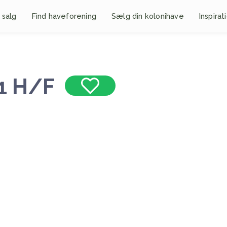
 salg
Find haveforening
Sælg din kolonihave
Inspirat
1 H/F