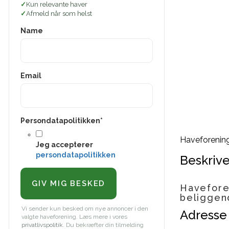
Kun relevante haver
Afmeld når som helst
Name
Email
Persondatapolitikken
*
Haveforenin
Jeg accepterer
persondatapolitikken
Beskrive
Havefore
beliggen
Vi sender kun besked om nye annoncer i den
Adresse
valgte haveforening. Læs mere i vores
privatlivspolitik
. Du bekræfter din tilmelding