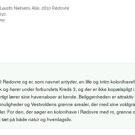
Laurits Nielsens Alle, 2610 Rødovre
610
re
0 Rødovre og er, som navnet antyder, en lille og intim kolonihav
 og hører under forbundets Kreds 3, og der er ikke bopælspligt
rtigt lærer sine havenaboer at kende. Beliggenheden er attraktiv 
muligheder og Vestvoldens grønne arealer, der med sine voldgrav
der. For den, der søger en kolonihave i Rødovre med ro, grønne
ng tæt på både natur og hverdagsliv.