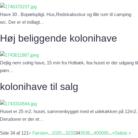
Have 30 . Bopælspligt. Hus,Redskabsskur og lille rum til camping
wc. Der er el indlagt
…
Høj beliggende kolonihave
Dejlig nem solrig have, 15 min fra Holbæk, fea huset er der udgang til
pæn
…
kolonihave til salg
Huset er 25 m2. huset, sammenbygget med et udekøkken på 12m2.
Derudover er der et
…
Side 34 af 121
« Første
«
...
10
20
...
32
33
34
35
36
...
40
50
60
...
»
Sidste »