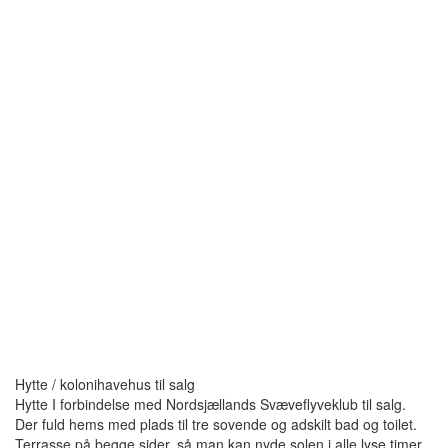
Hytte / kolonihavehus til salg
Hytte I forbindelse med Nordsjællands Svæveflyveklub til salg.
Der fuld hems med plads til tre sovende og adskilt bad og toilet.
Terrasse på begge sider, så man kan nyde solen i alle lyse timer.