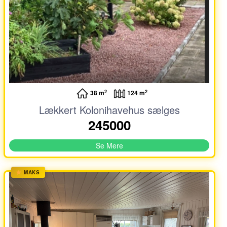
2
2
38 m
124 m
Lækkert Kolonihavehus sælges
245000
Se Mere
MAKS