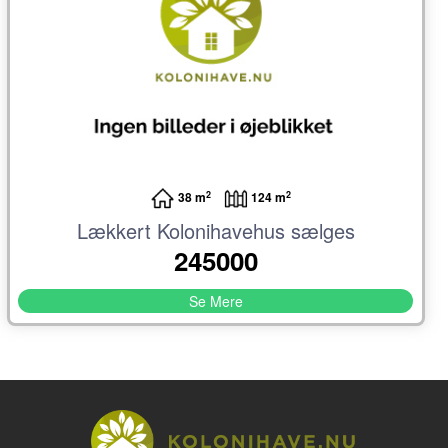
2
2
38 m
124 m
Lækkert Kolonihavehus sælges
245000
Se Mere