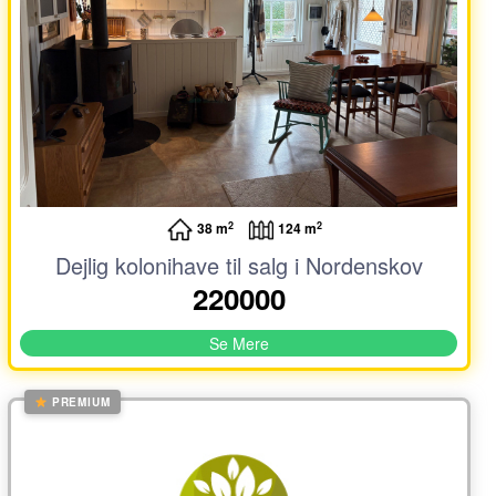
2
2
38 m
124 m
Dejlig kolonihave til salg i Nordenskov
220000
Se Mere
PREMIUM