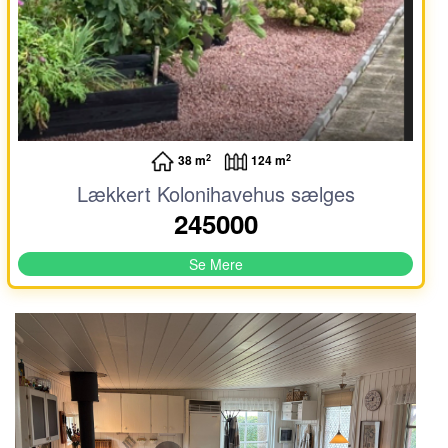
2
2
38 m
124 m
Lækkert Kolonihavehus sælges
245000
Se Mere