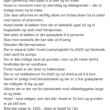
egen parkering med plads til to biler og en trailer.
Huset er renoveret med nyt eternittag og ståltagrender – der er
indlagt strøm fra bi-måler.
(Der skal udformes en skriftlig aftale om fortsat strøm fra bi-måler
med ejeren af strømmen)
Huset består af køkken hvor der er køleskab (gas/ el) og el
kogeplader og vask med håndpumpe.
Ved siden af køkken er der spiseplads til 6 personer.
Stue med sovesofa der kan slås ud til seng.
Desuden lille fjernsynsstue.
Der er separat toilet i huset (campingtoilet fra 2025) og håndvask
med vand fra pumpe.
Der er ikke indlagt vand på grunden, men ca.25 meter derfra
forefindes der en vandhane.
Foran huset er der lavet ny træterrasse.
Der er nyt redskabsrum fra 2025 og nyt drivhus på 9,9 kvm.
Haven er anlagt med blomsterbede og der er 2 fine græsplæner
der indbyder til leg og spil.
Udover det er der nyt flot plankeværk mod villabebyggelse langs
sti og bede.
Huset / have sælges, som det står. Huset er 32 kvm og grunden
er på 455 kvm.
Årlig leje udgør kr. 3300,- (lejen er betalt for i år)