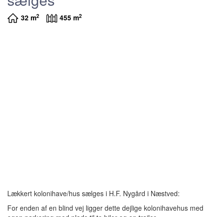
2
2
32 m
455 m
Lækkert kolonihave/hus sælges i H.F. Nygård i Næstved:
For enden af en blind vej ligger dette dejlige kolonihavehus med