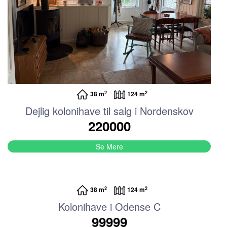
2
2
38 m
124 m
Dejlig kolonihave til salg i Nordenskov
220000
Se Mere
2
2
38 m
124 m
Kolonihave i Odense C
99999