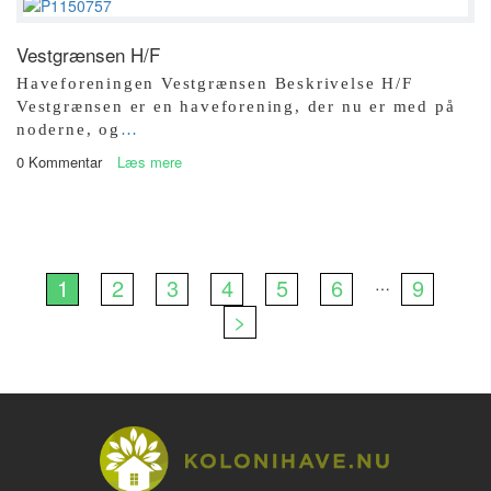
Vestgrænsen H/F
Haveforeningen Vestgrænsen Beskrivelse H/F
Vestgrænsen er en haveforening, der nu er med på
noderne, og
…
0 Kommentar
Læs mere
1
2
3
4
5
6
9
…
>