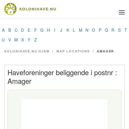
A
B
C
D
E
F
G
H
I
J
K
L
M
N
O
P
Q
R
S
T
U
V
W
X
Y
Z
KOLONIHAVE.NU
HJEM
/
MAP LOCATIONS
/
AMAGER
Haveforeninger beliggende i postnr :
Amager