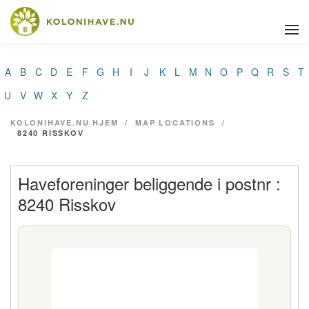
A
B
C
D
E
F
G
H
I
J
K
L
M
N
O
P
Q
R
S
T
U
V
W
X
Y
Z
KOLONIHAVE.NU
HJEM
/
MAP LOCATIONS
/
8240 RISSKOV
Haveforeninger beliggende i postnr :
8240 Risskov