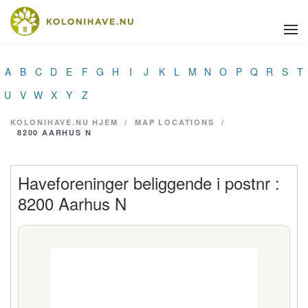
A
B
C
D
E
F
G
H
I
J
K
L
M
N
O
P
Q
R
S
T
U
V
W
X
Y
Z
KOLONIHAVE.NU
HJEM
/
MAP LOCATIONS
/
8200 AARHUS N
Haveforeninger beliggende i postnr :
8200 Aarhus N