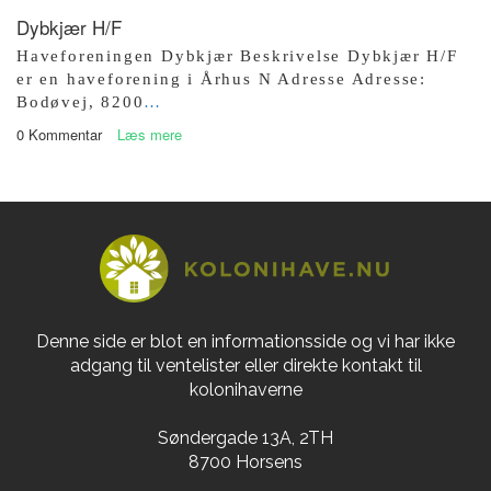
Dybkjær H/F
Haveforeningen Dybkjær Beskrivelse Dybkjær H/F
er en haveforening i Århus N Adresse Adresse:
Bodøvej, 8200
…
0 Kommentar
Læs mere
Denne side er blot en informationsside og vi har ikke
adgang til ventelister eller direkte kontakt til
kolonihaverne
Søndergade 13A, 2TH
8700 Horsens