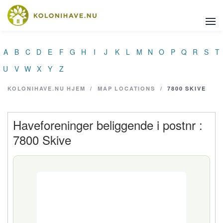
A
B
C
D
E
F
G
H
I
J
K
L
M
N
O
P
Q
R
S
T
U
V
W
X
Y
Z
KOLONIHAVE.NU
HJEM
/
MAP LOCATIONS
/
7800 SKIVE
Haveforeninger beliggende i postnr :
7800 Skive