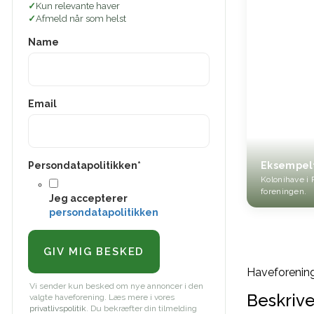
Kun relevante haver
Afmeld når som helst
Name
Email
Persondatapolitikken
*
Eksempel
Kolonihave i 
foreningen.
Jeg accepterer
persondatapolitikken
Haveforening
Vi sender kun besked om nye annoncer i den
Beskrive
valgte haveforening. Læs mere i vores
privatlivspolitik
. Du bekræfter din tilmelding