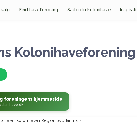
 salg
Find haveforening
Sælg din kolonihave
Inspirat
ns Kolonihaveforening
g foreningens hjemmeside
kolonihave.dk