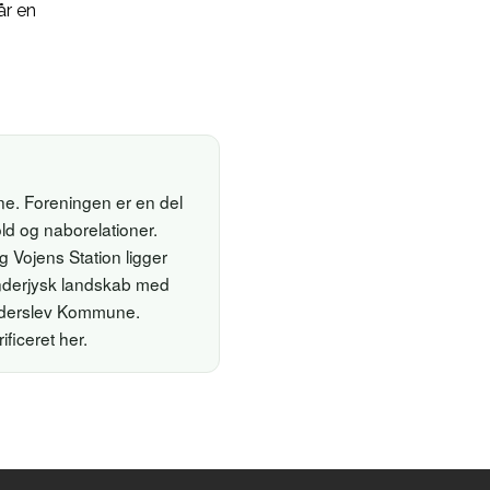
år en
ne. Foreningen er en del
ld og naborelationer.
Vojens Station ligger
sønderjysk landskab med
Haderslev Kommune.
ficeret her.