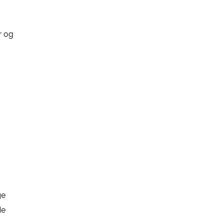
r og
ge
de