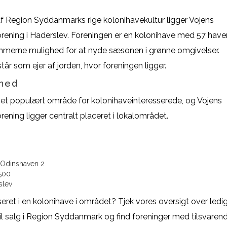
f Region Syddanmarks rige kolonihavekultur ligger Vojens
rening i Haderslev. Foreningen er en kolonihave med 57 have
merne mulighed for at nyde sæsonen i grønne omgivelser.
r som ejer af jorden, hvor foreningen ligger.
hed
 et populært område for kolonihaveinteresserede, og Vojens
ening ligger centralt placeret i lokalområdet.
Odinshaven 2
500
slev
seret i en kolonihave i området? Tjek vores oversigt over ledi
til salg i Region Syddanmark og find foreninger med tilsvaren