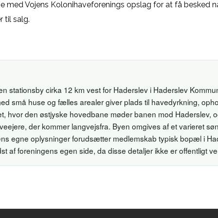
 øje med Vojens Kolonihaveforenings opslag for at få besked n
til salg.
en stationsby cirka 12 km vest for Haderslev i Haderslev Kommu
ed små huse og fælles arealer giver plads til havedyrkning, opho
t, hvor den østjyske hovedbane møder banen mod Haderslev, og 
r haveejere, der kommer langvejsfra. Byen omgives af et varieret 
gens egne oplysninger forudsætter medlemskab typisk bopæl i 
af foreningens egen side, da disse detaljer ikke er offentligt veri