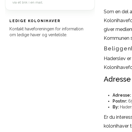
via et link i en mail.
Som en del a
Kolonihavefo
LEDIGE KOLONIHAVER
Kontakt haveforeningen for information
giver medlem
om ledige haver og venteliste.
Kommunen stå
Beliggen
Haderslev er
Kolonihavefor
Adresse
Adresse:
Postnr:
6
By:
Hader
Er du interes
kolonihaver 