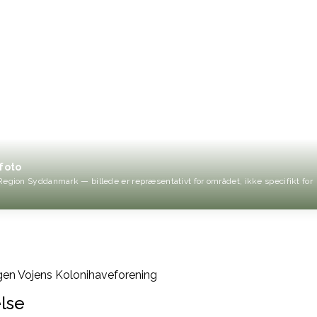
foto
Region Syddanmark — billede er repræsentativt for området, ikke specifikt for
en Vojens Kolonihaveforening
lse