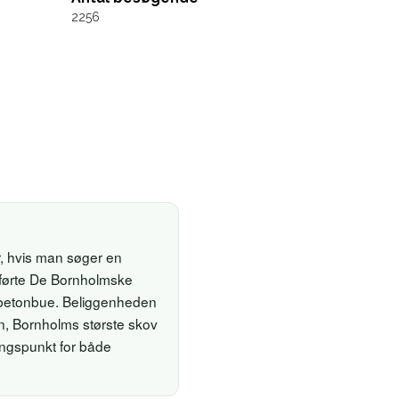
2256
, hvis man søger en
g førte De Bornholmske
e betonbue. Beliggenheden
n, Bornholms største skov
angspunkt for både