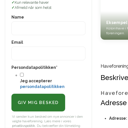
Kun relevante haver
Afmeld når som helst
Name
Eksempel
Kolonihave i 
foreningen.
Email
Haveforenin
Persondatapolitikken
*
Beskrive
Jeg accepterer
persondatapolitikken
Havefore
Adresse
Vi sender kun besked om nye annoncer i den
Adresse:
valgte haveforening. Læs mere i vores
privatlivspolitik
. Du bekræfter din tilmelding