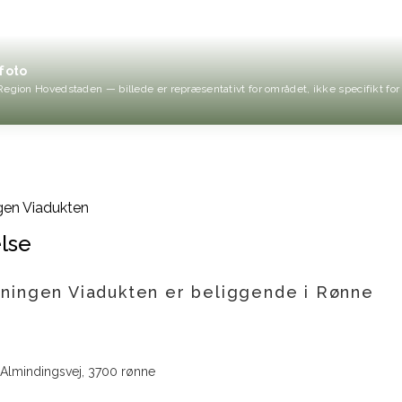
foto
Region Hovedstaden — billede er repræsentativt for området, ikke specifikt for
gen Viadukten
lse
ningen Viadukten er beliggende i Rønne
Almindingsvej, 3700 rønne