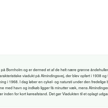
 på Bornholm og er dermed et af de helt nære grønne åndehuller
rakteristiske viadukt på Almindingsvej, der blev opført i 1938 o
ng i 1968. I dag løber en cykel- og natursti under den fredelig
ne med havn og indkøb ligger få minutter væk, mens Almindinge
 inden for kort køreafstand. Det gør Viadukten til et oplagt udg