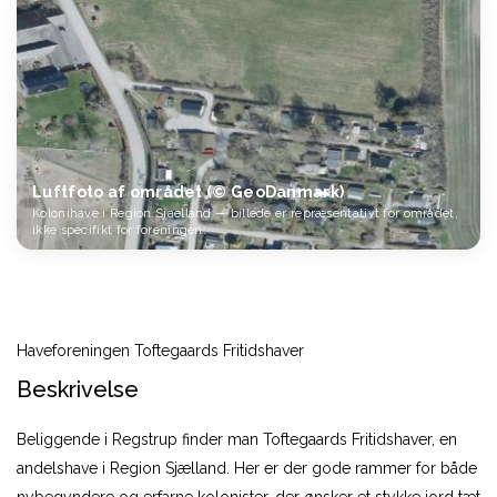
Luftfoto af området (© GeoDanmark)
Kolonihave i Region Sjaelland — billede er repræsentativt for området,
ikke specifikt for foreningen.
Haveforeningen Toftegaards Fritidshaver
Beskrivelse
Beliggende i Regstrup finder man Toftegaards Fritidshaver, en
andelshave i Region Sjælland. Her er der gode rammer for både