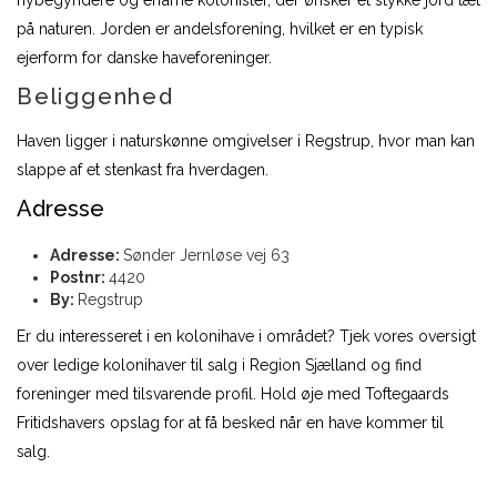
nybegyndere og erfarne kolonister, der ønsker et stykke jord tæt
på naturen. Jorden er andelsforening, hvilket er en typisk
ejerform for danske haveforeninger.
Beliggenhed
Haven ligger i naturskønne omgivelser i Regstrup, hvor man kan
slappe af et stenkast fra hverdagen.
Adresse
Adresse:
Sønder Jernløse vej 63
Postnr:
4420
By:
Regstrup
Er du interesseret i en kolonihave i området? Tjek vores oversigt
over ledige kolonihaver til salg i Region Sjælland og find
foreninger med tilsvarende profil. Hold øje med Toftegaards
Fritidshavers opslag for at få besked når en have kommer til
salg.