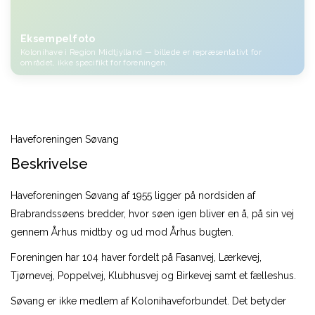
Eksempelfoto
Kolonihave i Region Midtjylland — billede er repræsentativt for
området, ikke specifikt for foreningen.
Haveforeningen Søvang
Beskrivelse
Haveforeningen Søvang af 1955 ligger på nordsiden af
Brabrandssøens bredder, hvor søen igen bliver en å, på sin vej
gennem Århus midtby og ud mod Århus bugten.
Foreningen har 104 haver fordelt på Fasanvej, Lærkevej,
Tjørnevej, Poppelvej, Klubhusvej og Birkevej samt et fælleshus.
Søvang er ikke medlem af Kolonihaveforbundet. Det betyder