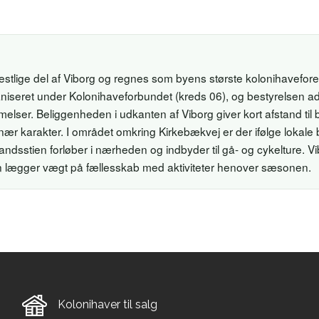
stlige del af Viborg og regnes som byens største kolonihavefor
niseret under Kolonihaveforbundet (kreds 06), og bestyrelsen adm
elser. Beliggenheden i udkanten af Viborg giver kort afstand til
nær karakter. I området omkring Kirkebækvej er der ifølge lokale b
andsstien forløber i nærheden og indbyder til gå- og cykelture. V
n lægger vægt på fællesskab med aktiviteter henover sæsonen.
Kolonihaver til salg