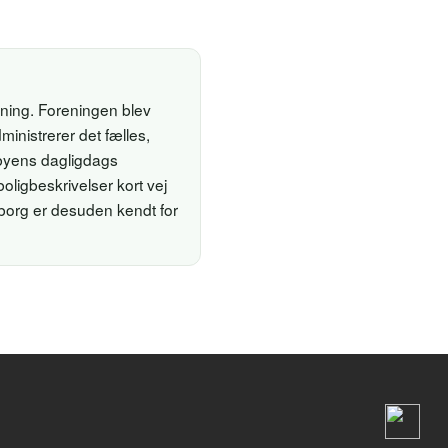
ening. Foreningen blev
inistrerer det fælles,
 byens dagligdags
oligbeskrivelser kort vej
iborg er desuden kendt for