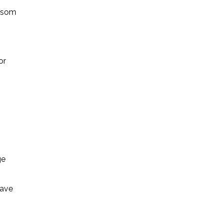
r som
or
ge
have