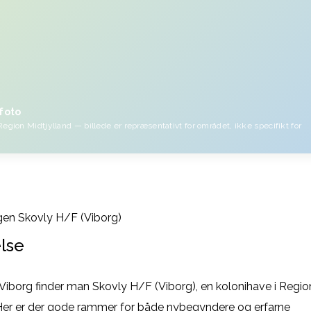
foto
Region Midtjylland — billede er repræsentativt for området, ikke specifikt for
en Skovly H/F (Viborg)
lse
 Viborg finder man Skovly H/F (Viborg), en kolonihave i Regio
 Her er der gode rammer for både nybegyndere og erfarne