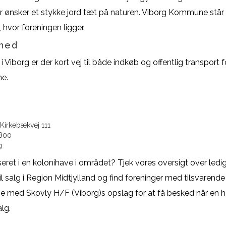
der ønsker et stykke jord tæt på naturen. Viborg Kommune stå
, hvor foreningen ligger.
hed
 Viborg er der kort vej til både indkøb og offentlig transport f
e.
Kirkebækvej 111
800
g
seret i en kolonihave i området? Tjek vores oversigt over ledi
il salg i Region Midtjylland og find foreninger med tilsvarende
 øje med Skovly H/F (Viborg)s opslag for at få besked når en 
lg.