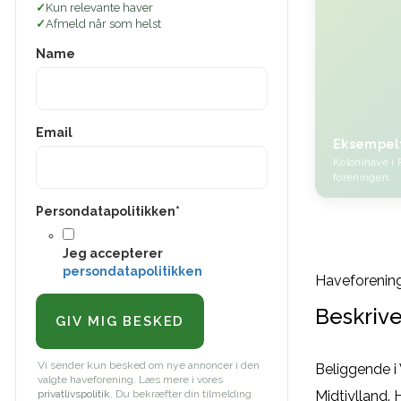
Kun relevante haver
Afmeld når som helst
Name
Email
Eksempel
Kolonihave i 
foreningen.
Persondatapolitikken
*
Jeg accepterer
persondatapolitikken
Haveforening
Beskrive
Vi sender kun besked om nye annoncer i den
Beliggende i
valgte haveforening. Læs mere i vores
privatlivspolitik
. Du bekræfter din tilmelding
Midtjylland.