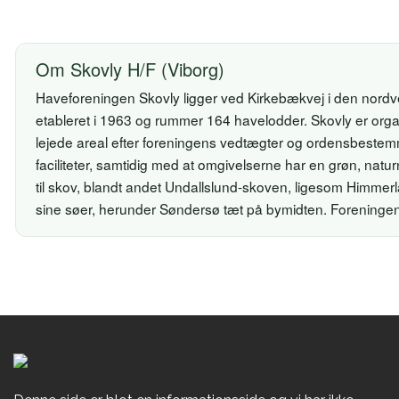
Om Skovly H/F (Viborg)
Haveforeningen Skovly ligger ved Kirkebækvej i den nordve
etableret i 1963 og rummer 164 havelodder. Skovly er orga
lejede areal efter foreningens vedtægter og ordensbestemm
faciliteter, samtidig med at omgivelserne har en grøn, natur
til skov, blandt andet Undallslund-skoven, ligesom Himmerl
sine søer, herunder Søndersø tæt på bymidten. Foreninge