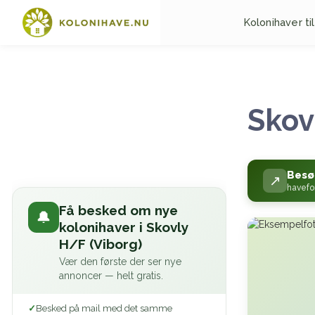
Kolonihaver til
Skov
Besø
↗
havefo
Få besked om nye
🔔
kolonihaver i Skovly
H/F (Viborg)
Vær den første der ser nye
annoncer — helt gratis.
Besked på mail med det samme