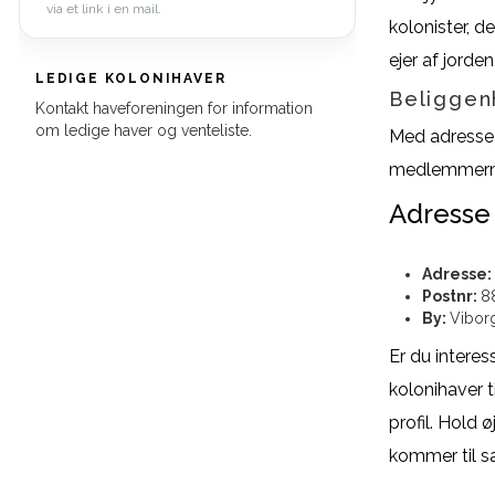
via et link i en mail.
kolonister, 
ejer af jorden
LEDIGE KOLONIHAVER
Beliggen
Kontakt haveforeningen for information
om ledige haver og venteliste.
Med adresse i
medlemmern
Adresse
Adresse:
Postnr:
8
By:
Vibor
Er du interes
kolonihaver t
profil. Hold
kommer til sa