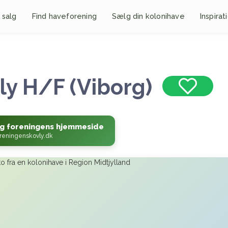
 salg
Find haveforening
Sælg din kolonihave
Inspirat
ly H/F (Viborg)
g foreningens hjemmeside
reningenskovly.dk