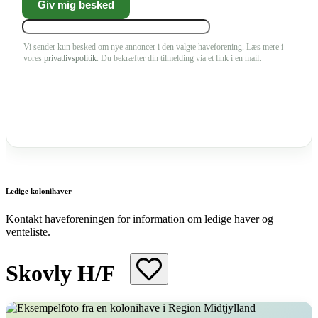
Vi sender kun besked om nye annoncer i den valgte haveforening. Læs mere i
vores
privatlivspolitik
. Du bekræfter din tilmelding via et link i en mail.
Ledige kolonihaver
Kontakt haveforeningen for information om ledige haver og
venteliste.
Skovly H/F