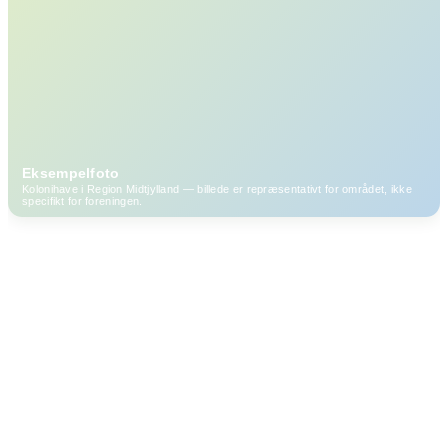
Eksempelfoto
Kolonihave i Region Midtjylland — billede er repræsentativt for området, ikke
specifikt for foreningen.