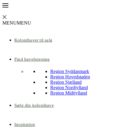
MENU
MENU
Kolonihaver til salg
Find haveforening
Region Syddanmark
Region Hovedstaden
Region Sjælland
Region Nordjylland
Region Midtjylland
Sælg din kolonihave
Inspiration