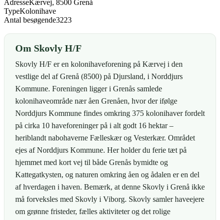
Adresse
Kærvej, 8500 Grenå
Type
Kolonihave
Antal besøgende
3223
Om Skovly H/F
Skovly H/F er en kolonihaveforening på Kærvej i den
vestlige del af Grenå (8500) på Djursland, i Norddjurs
Kommune. Foreningen ligger i Grenås samlede
kolonihaveområde nær åen Grenåen, hvor der ifølge
Norddjurs Kommune findes omkring 375 kolonihaver fordelt
på cirka 10 haveforeninger på i alt godt 16 hektar –
heriblandt nabohaverne Fælleskær og Vesterkær. Området
ejes af Norddjurs Kommune. Her holder du ferie tæt på
hjemmet med kort vej til både Grenås bymidte og
Kattegatkysten, og naturen omkring åen og ådalen er en del
af hverdagen i haven. Bemærk, at denne Skovly i Grenå ikke
må forveksles med Skovly i Viborg. Skovly samler haveejere
om grønne fristeder, fælles aktiviteter og det rolige