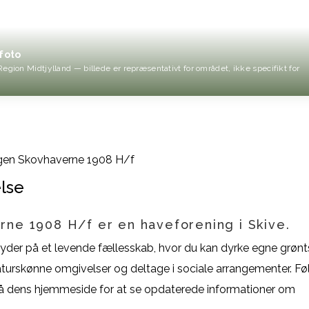
foto
Region Midtjylland — billede er repræsentativt for området, ikke specifikt for
gen Skovhaverne 1908 H/f
lse
rne 1908 H/f er en haveforening i Skive.
yder på et levende fællesskab, hvor du kan dyrke egne grønt
naturskønne omgivelser og deltage i sociale arrangementer. Fø
å dens hjemmeside for at se opdaterede informationer om