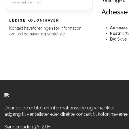
foreningen.
via et link i en mail.
Adresse
LEDIGE KOLONIHAVER
Adresse:
Kontakt haveforeningen for information
Postnr:
7
om ledige haver og venteliste.
By:
Skive
Denne side er blot en informationsside og vi har ikke
adgang til ventelister eller direkte kontakt til kolonihaverne
Søndergade 13A, 2TH