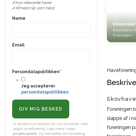
Kun relevante haver
Afmeld når som helst
Name
Eksempel
Kolonihave i 
foreningen.
Email
Haveforenin
Persondatapolitikken
*
Beskrive
Jeg accepterer
persondatapolitikken
Skovhave
Foreningen b
slappe af i 
Vi sender kun besked om nye annoncer i den
foreningen p
valgte haveforening. Læs mere i vores
privatlivspolitik
. Du bekræfter din tilmelding