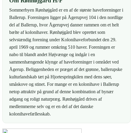
Om Rønhøjgård H/F
Sommerbyen Rønhøjgård er en af de største haveforeninger i
Ballerup. Foreningen ligger på Ågerupvej 104 i den nordlige
del af Ballerup, hvor Ågerupvej danner rammen om et helt
bælte af kolonihaver. Rønhøjgård blev oprettet som
selvstændig forening under Kolonihaveforbundet den 29.
april 1969 og rummer omkring 510 haver. Foreningen er
nabo til blandt andet Højvænge og indgår i en
sammenhængende klynge af haveforeninger i området ved
Ågerup. Beliggenheden er præget af det grønne, ballerupske
kulturlandskab tæt på Hjortespringkilen med dens søer,
småskove og stinet. For mange er en kolonihave i Ballerup
netop attraktiv på grund af denne kombination af bynær
adgang og roligt naturpræg. Rønhøjgård drives af
medlemmerne selv og er en del af det danske
kolonihavefællesskab.