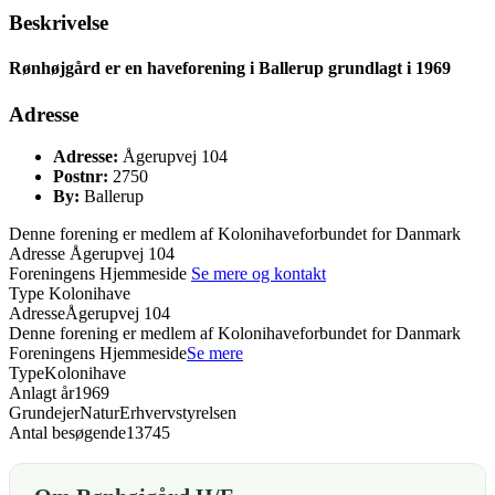
Beskrivelse
Rønhøjgård er en haveforening i Ballerup grundlagt i 1969
Adresse
Adresse:
Ågerupvej 104
Postnr:
2750
By:
Ballerup
Denne forening er medlem af Kolonihaveforbundet for Danmark
Adresse
Ågerupvej 104
Foreningens Hjemmeside
Se mere og kontakt
Type
Kolonihave
Adresse
Ågerupvej 104
Denne forening er medlem af Kolonihaveforbundet for Danmark
Foreningens Hjemmeside
Se mere
Type
Kolonihave
Anlagt år
1969
Grundejer
NaturErhvervstyrelsen
Antal besøgende
13745