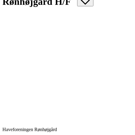
Rønhøjgård H/F
Haveforeningen Rønhøjgård