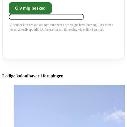
Vi sender kun besked om nye annoncer i den valgte haveforening. Læs mere i
vores
privatlivspolitik
. Du bekræfter din tilmelding via et link i en mail.
Ledige kolonihaver i foreningen