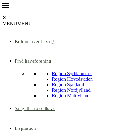
MENU
MENU
Kolonihaver til salg
Find haveforening
Region Syddanmark
Region Hovedstaden
Region Sjælland
Region Nordjylland
Region Midtjylland
Sælg din kolonihave
Inspiration