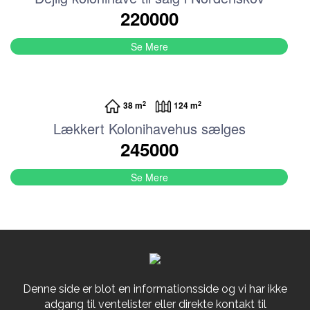
220000
Se Mere
2
2
38 m
124 m
Lækkert Kolonihavehus sælges
245000
Se Mere
Denne side er blot en informationsside og vi har ikke
adgang til ventelister eller direkte kontakt til