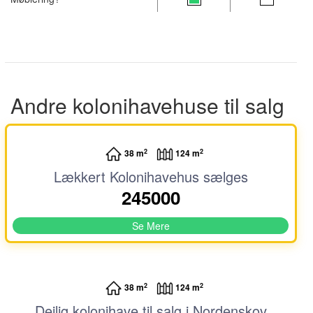
Andre kolonihavehuse til salg
2
2
38 m
124 m
Lækkert Kolonihavehus sælges
245000
Se Mere
2
2
38 m
124 m
Dejlig kolonihave til salg i Nordenskov