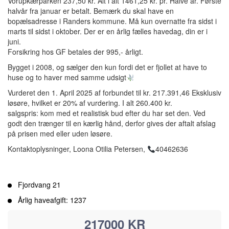
Vorupkærparken 237,50 kr. Alt i alt 1461,25 kr. pr. Halve år. Første
halvår fra januar er betalt. Bemærk du skal have en
bopælsadresse i Randers kommune. Må kun overnatte fra sidst i
marts til sidst i oktober. Der er en årlig fælles havedag, din er i
juni.
Forsikring hos GF betales der 995,- årligt.
Bygget i 2008, og sælger den kun fordi det er fjollet at have to
huse og to haver med samme udsigt
Vurderet den 1. April 2025 af forbundet til kr. 217.391,46 Eksklusiv
løsøre, hvilket er 20% af vurdering. I alt 260.400 kr.
salgspris: kom med et realistisk bud efter du har set den. Ved
godt den trænger til en kærlig hånd, derfor gives der aftalt afslag
på prisen med eller uden løsøre.
Kontaktoplysninger, Loona Otilia Petersen,
40462636
Fjordvang 21
Årlig haveafgift: 1237
217000 KR