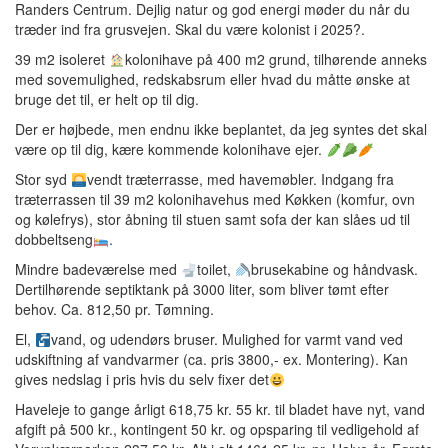
Randers Centrum. Dejlig natur og god energi møder du når du
træder ind fra grusvejen. Skal du være kolonist i 2025?.
39 m2 isoleret
kolonihave på 400 m2 grund, tilhørende anneks
med sovemulighed, redskabsrum eller hvad du måtte ønske at
bruge det til, er helt op til dig.
Der er højbede, men endnu ikke beplantet, da jeg syntes det skal
være op til dig, kære kommende kolonihave ejer.
Stor syd
vendt træterrasse, med havemøbler. Indgang fra
træterrassen til 39 m2 kolonihavehus med Køkken (komfur, ovn
og kølefrys), stor åbning til stuen samt sofa der kan slåes ud til
dobbeltseng
.
Mindre badeværelse med
toilet,
brusekabine og håndvask.
Dertilhørende septiktank på 3000 liter, som bliver tømt efter
behov. Ca. 812,50 pr. Tømning.
El,
vand, og udendørs bruser. Mulighed for varmt vand ved
udskiftning af vandvarmer (ca. pris 3800,- ex. Montering). Kan
gives nedslag i pris hvis du selv fixer det
Haveleje to gange årligt 618,75 kr. 55 kr. til bladet have nyt, vand
afgift på 500 kr., kontingent 50 kr. og opsparing til vedligehold af