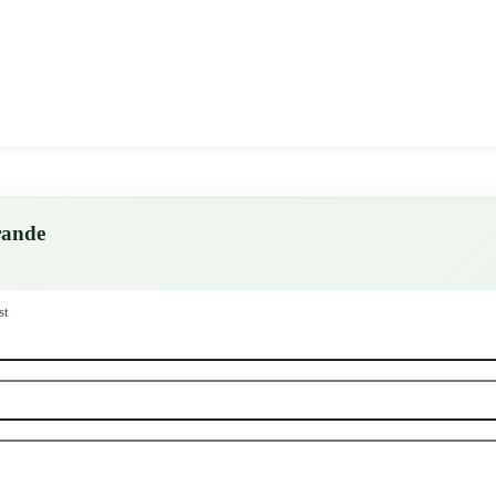
rande
st