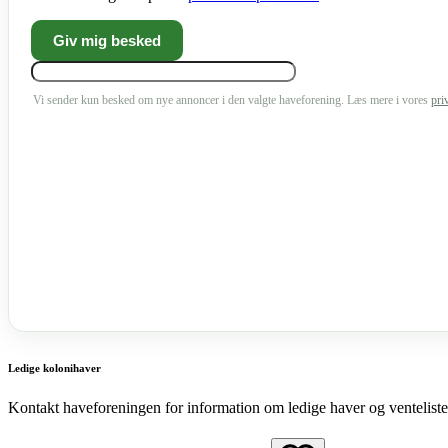
Vi sender kun besked om nye annoncer i den valgte haveforening. Læs mere i vores
pri
Ledige kolonihaver
Kontakt haveforeningen for information om ledige haver og venteliste