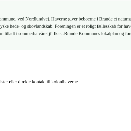
ommune, ved Nordlundvej. Haverne giver beboerne i Brande et naturnæ
ske hede- og skovlandskab. Foreningen er et roligt fællesskab for have
kun tilladt i sommerhalvåret jf. Ikast-Brande Kommunes lokalplan og fo
ster eller direkte kontakt til kolonihaverne