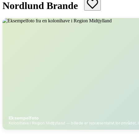
Nordlund Brande
Eksempelfoto
Kolonihave i Region Midtjylland — billede er repræsentativt for området, ik