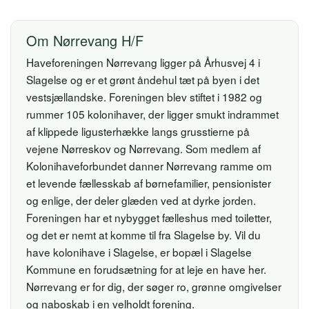
Om Nørrevang H/F
Haveforeningen Nørrevang ligger på Århusvej 4 i
Slagelse og er et grønt åndehul tæt på byen i det
vestsjællandske. Foreningen blev stiftet i 1982 og
rummer 105 kolonihaver, der ligger smukt indrammet
af klippede ligusterhække langs grusstierne på
vejene Nørreskov og Nørrevang. Som medlem af
Kolonihaveforbundet danner Nørrevang ramme om
et levende fællesskab af børnefamilier, pensionister
og enlige, der deler glæden ved at dyrke jorden.
Foreningen har et nybygget fælleshus med toiletter,
og det er nemt at komme til fra Slagelse by. Vil du
have kolonihave i Slagelse, er bopæl i Slagelse
Kommune en forudsætning for at leje en have her.
Nørrevang er for dig, der søger ro, grønne omgivelser
og naboskab i en velholdt forening.