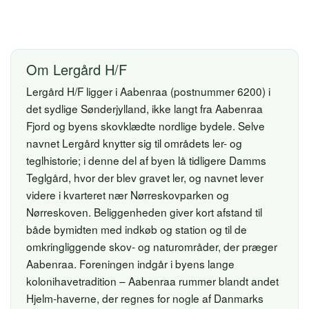
Om Lergård H/F
Lergård H/F ligger i Aabenraa (postnummer 6200) i
det sydlige Sønderjylland, ikke langt fra Aabenraa
Fjord og byens skovklædte nordlige bydele. Selve
navnet Lergård knytter sig til områdets ler- og
teglhistorie; i denne del af byen lå tidligere Damms
Teglgård, hvor der blev gravet ler, og navnet lever
videre i kvarteret nær Nørreskovparken og
Nørreskoven. Beliggenheden giver kort afstand til
både bymidten med indkøb og station og til de
omkringliggende skov- og naturområder, der præger
Aabenraa. Foreningen indgår i byens lange
kolonihavetradition – Aabenraa rummer blandt andet
Hjelm-haverne, der regnes for nogle af Danmarks