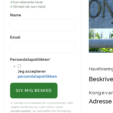
Kun relevante haver
Afmeld når som helst
Name
Email
Persondatapolitikken
*
Haveforenin
Jeg accepterer
persondatapolitikken
Beskrive
Kongevan
Adresse
Vi sender kun besked om nye annoncer i den
valgte haveforening. Læs mere i vores
privatlivspolitik
. Du bekræfter din tilmelding