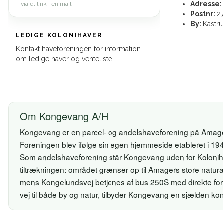
Adresse:
via et link i en mail.
Postnr:
2
By:
Kastr
LEDIGE KOLONIHAVER
Kontakt haveforeningen for information
om ledige haver og venteliste.
Om Kongevang A/H
Kongevang er en parcel- og andelshaveforening på Amager,
Foreningen blev ifølge sin egen hjemmeside etableret i 1
Som andelshaveforening står Kongevang uden for Koloniha
tiltrækningen: området grænser op til Amagers store nat
mens Kongelundsvej betjenes af bus 250S med direkte for
vej til både by og natur, tilbyder Kongevang en sjælden kom