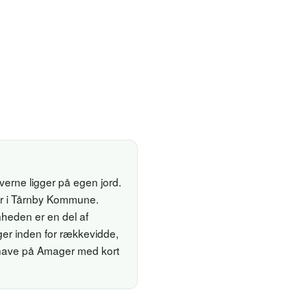
erne ligger på egen jord.
der i Tårnby Kommune.
heden er en del af
er inden for rækkevidde,
ihave på Amager med kort