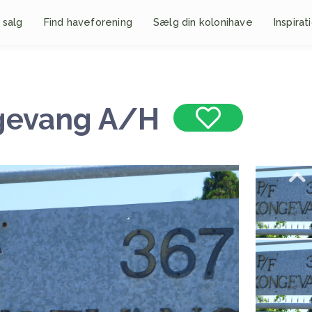
 salg
Find haveforening
Sælg din kolonihave
Inspirat
gevang A/H