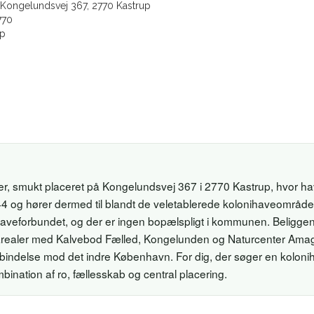
Kongelundsvej 367, 2770 Kastrup
770
up
 smukt placeret på Kongelundsvej 367 i 2770 Kastrup, hvor hav
944 og hører dermed til blandt de veletablerede kolonihaveområ
veforbundet, og der er ingen bopælspligt i kommunen. Beliggen
urarealer med Kalvebod Fælled, Kongelunden og Naturcenter Amag
bindelse mod det indre København. For dig, der søger en kolon
bination af ro, fællesskab og central placering.