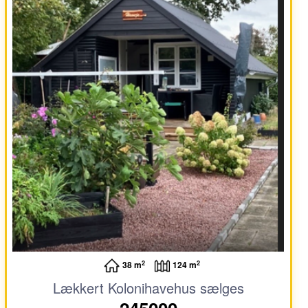
2
2
38 m
124 m
Lækkert Kolonihavehus sælges