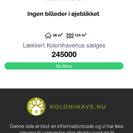
2
2
38 m
124 m
Lækkert Kolonihavehus sælges
245000
Se Mere
Denne side er blot en informationsside og vi har ikke
adgang til ventelister eller direkte kontakt til