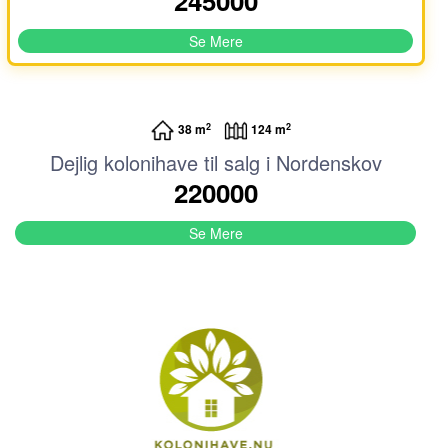
245000
Se Mere
2
2
38 m
124 m
Dejlig kolonihave til salg i Nordenskov
220000
Se Mere