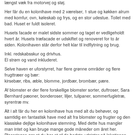
længst væk fra motorvej og støj.
Her får du en kolonihave med 2 værelser, 1 stue og køkken alrum
med komfur, ovn, køleskab og frys, og en stor udestue. Toilet med
bad. Huset er fuldt isoleret.
Husets facade er malet sidste sommer og taget er vedligeholdt
hvert år. Husets træfacade er udskiftet og renoveret for to år
siden. Kolonihaven står derfor helt klar til indflytning og brug.
Inkl. redskabsskur og drivhus.
El strøm og vand inkluderet.
Selve haven er uforstyrret, har flere grønne områder og flere
frugttræer og bær:
kirsebær, ribs, æble, blomme, jordbær, brombær, pære.
Af blomster er der flere forskellige blomster sorter, duftroser, Sara
Bernhard pæoner, bonderoser, liljer, tulipaner, sommerfugletræ,
syrentræ mv.
Alt i alt får du her en kolonihave hus med alt du behøver, og
samtidig en fantastisk have med alt fra blomster og frugter og den
klassiske dejlige kolonihave stemning. Med dette hus mangler
man intet og kan bruge mange gode måneder om året her.