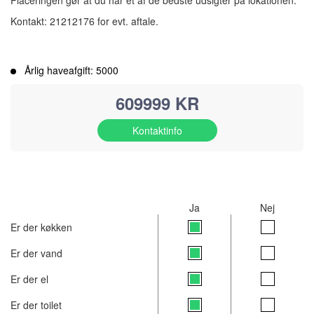
Placeringen gør at du har et af de bedste udsigter på lokationen.
Kontakt: 21212176 for evt. aftale.
Årlig haveafgift: 5000
609999 KR
Kontaktinfo
Ja
Nej
Er der køkken
Er der vand
Er der el
Er der toilet