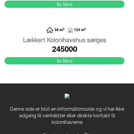
Se Mere
2
2
38 m
124 m
Lækkert Kolonihavehus sælges
245000
Se Mere
Denne side er blot en informationsside og vi har ikke
adgang til ventelister eller direkte kontakt til
kolonihaverne