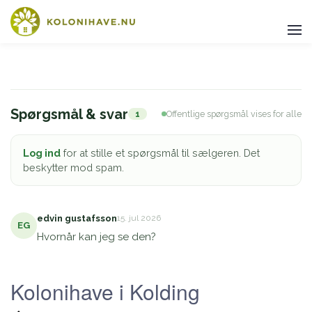
Spørgsmål & svar
1
Offentlige spørgsmål vises for alle
Log ind
for at stille et spørgsmål til sælgeren. Det
beskytter mod spam.
edvin gustafsson
15. jul 2026
EG
Hvornår kan jeg se den?
Kolonihave i Kolding