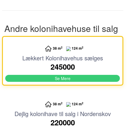
Andre kolonihavehuse til salg
2
2
38 m
124 m
Lækkert Kolonihavehus sælges
245000
Se Mere
2
2
38 m
124 m
Dejlig kolonihave til salg i Nordenskov
220000