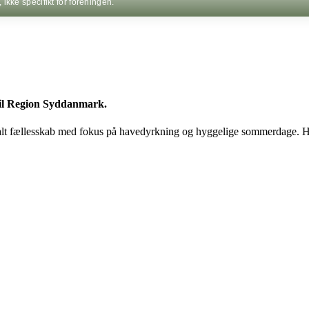
kke specifikt for foreningen.
til Region Syddanmark.
okalt fællesskab med fokus på havedyrkning og hyggelige sommerdage. Hv