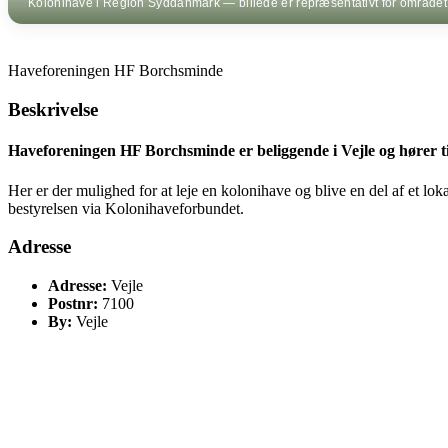
Kolonihave i Region Syddanmark — billede er repræsentativt for området, i
Haveforeningen HF Borchsminde
Beskrivelse
Haveforeningen HF Borchsminde er beliggende i Vejle og hører 
Her er der mulighed for at leje en kolonihave og blive en del af et l
bestyrelsen via Kolonihaveforbundet.
Adresse
Adresse:
Vejle
Postnr:
7100
By:
Vejle