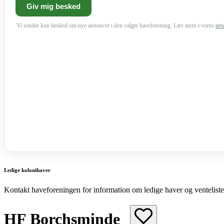
Vi sender kun besked om nye annoncer i den valgte haveforening. Læs mere i vores
pri
Ledige kolonihaver
Kontakt haveforeningen for information om ledige haver og venteliste
HF Borchsminde