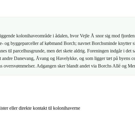
iggende kolonihaveområde i ådalen, hvor Vejle Å snor sig mod fjorden.
- og byggeparceller af købmand Borch; navnet Borchsminde knytter sig 
nnes til parcelhusgrunde, men det skete aldrig. Foreningen indgår i de
t andre Danevang, Åvang og Havelykke, og som ligger tæt på byens c
åens oversvømmelser. Adgangen sker blandt andet via Borchs Allé og Mer
ster eller direkte kontakt til kolonihaverne