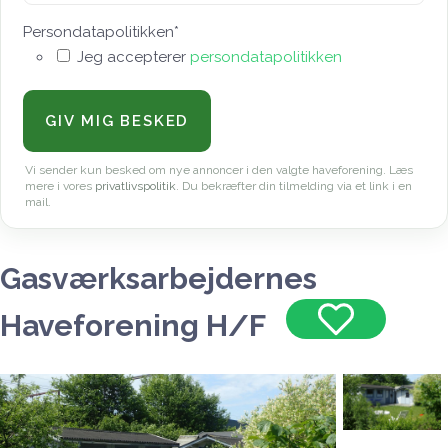
Persondatapolitikken
*
Jeg accepterer
persondatapolitikken
Vi sender kun besked om nye annoncer i den valgte haveforening. Læs
mere i vores
privatlivspolitik
. Du bekræfter din tilmelding via et link i en
mail.
Gasværksarbejdernes
Haveforening H/F