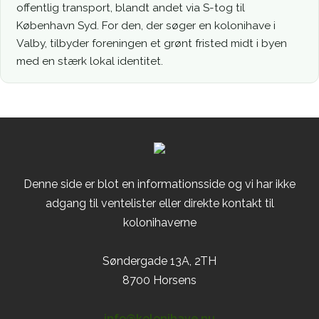
offentlig transport, blandt andet via S-tog til
København Syd. For den, der søger en kolonihave i
Valby, tilbyder foreningen et grønt fristed midt i byen
med en stærk lokal identitet.
Denne side er blot en informationsside og vi har ikke
adgang til ventelister eller direkte kontakt til
kolonihaverne
Søndergade 13A, 2TH
8700 Horsens
info@kolonihave.nu