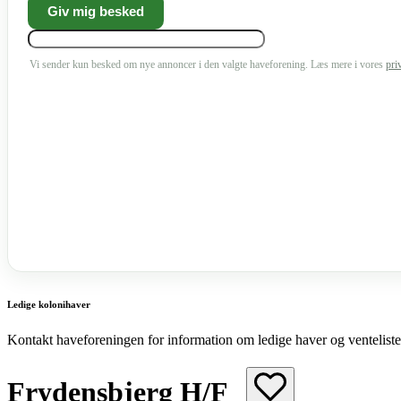
Vi sender kun besked om nye annoncer i den valgte haveforening. Læs mere i vores
pri
Ledige kolonihaver
Kontakt haveforeningen for information om ledige haver og venteliste
Frydensbjerg H/F