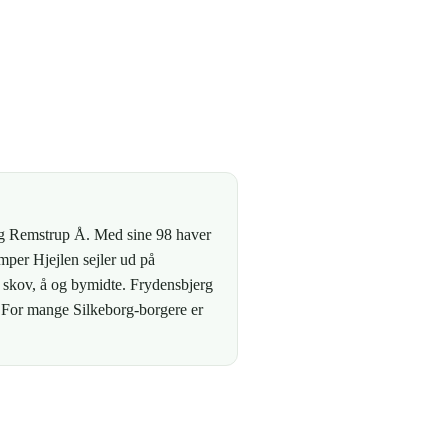
og Remstrup Å. Med sine 98 haver
mper Hjejlen sejler ud på
e skov, å og bymidte. Frydensbjerg
. For mange Silkeborg-borgere er