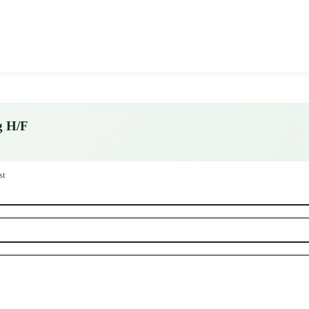
g H/F
st