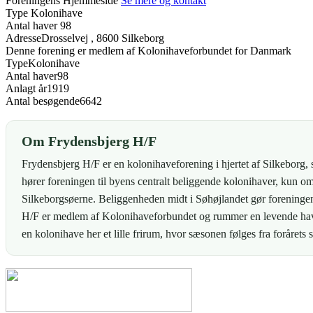
Foreningens Hjemmeside
Se mere og kontakt
Type
Kolonihave
Antal haver
98
Adresse
Drosselvej , 8600 Silkeborg
Denne forening er medlem af Kolonihaveforbundet for Danmark
Type
Kolonihave
Antal haver
98
Anlagt år
1919
Antal besøgende
6642
Om Frydensbjerg H/F
Frydensbjerg H/F er en kolonihaveforening i hjertet af Silkebo
hører foreningen til byens centralt beliggende kolonihaver, kun o
Silkeborgsøerne. Beliggenheden midt i Søhøjlandet gør foreningen 
H/F er medlem af Kolonihaveforbundet og rummer en levende haveku
en kolonihave her et lille frirum, hvor sæsonen følges fra forårets 