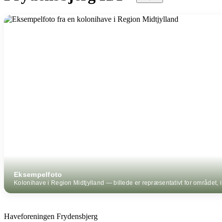
Eksempelfoto
Kolonihave i Region Midtjylland — billede er repræsentativt for området, ik
Haveforeningen Frydensbjerg