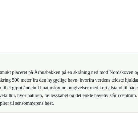
rg, smukt placeret på Århusbakken på en skråning ned mod Nordskoven 
mkring 500 meter fra den hyggelige havn, hvorfra verdens ældste hjulda
til et grønt åndehul i naturskønne omgivelser med kort afstand til båd
ltur, hvor naturen, fællesskabet og det enkle haveliv står i centrum
spirer til sensommerens høst.