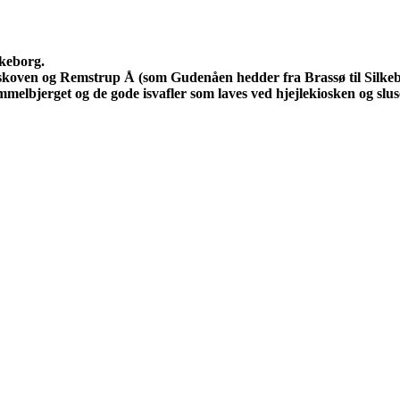
lkeborg.
koven og Remstrup Å (som Gudenåen hedder fra Brassø til Silkebo
melbjerget og de gode isvafler som laves ved hjejlekiosken og slu