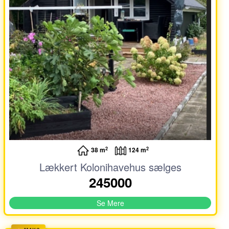
2
2
38 m
124 m
Lækkert Kolonihavehus sælges
245000
Se Mere