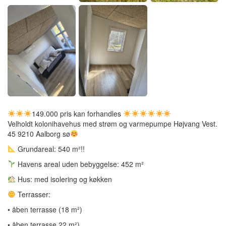
149.000 pris kan forhandles
Velholdt kolonihavehus med strøm og varmepumpe Højvang Vest.
45 9210 Aalborg sø
Grundareal: 540 m²!!
Havens areal uden bebyggelse: 452 m²
Hus: med isolering og køkken
Terrasser:
• åben terrasse (18 m²)
• åben terrasse 22 m²)