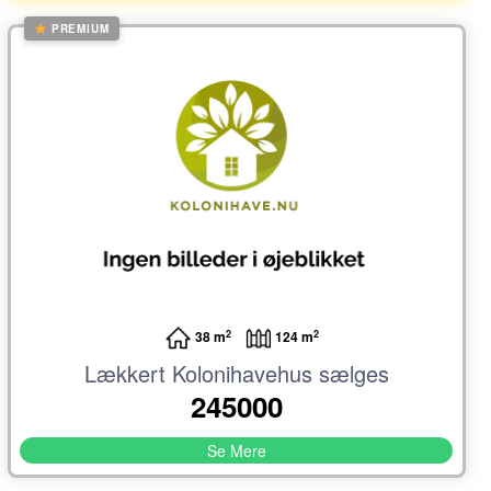
PREMIUM
2
2
38 m
124 m
Lækkert Kolonihavehus sælges
245000
Se Mere