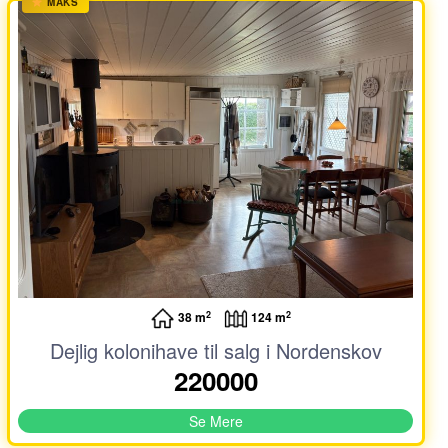
MAKS
2
2
38 m
124 m
Dejlig kolonihave til salg i Nordenskov
220000
Se Mere