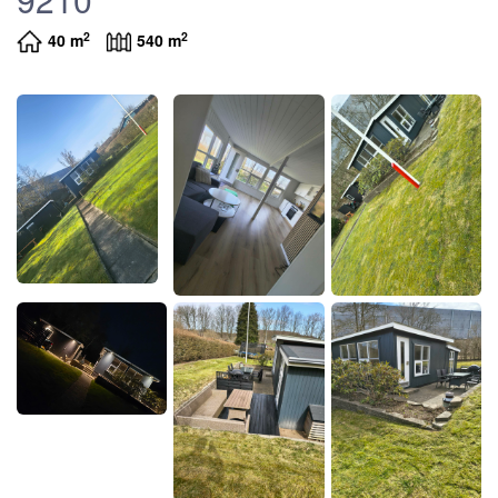
2
2
40 m
540 m