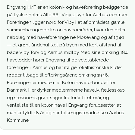
Engvang H/F er en koloni- og haveforening beliggende
på Lykkesholms Allé 66 i Viby J, syd for Aarhus centrum.
Foreningen ligger nord for Viby i et af områdets gamle,
sammenhængende kolonihaveområder, hvor den deler
nabolag med haveforeningerne Mosevang og af 1940
— et grønt åndehul tæt på byen med kort afstand til
både Viby Torv og Aarhus midtby. Med sine omkring 184
havelodder hører Engvang til de veletablerede
foreninger i Aarhus og har ifølge lokalhistoriske kilder
rødder tilbage til efterkrigsårene omkring 1946.
Foreningen er medlem af Kolonihaveforbundet for
Danmark. Her dyrker medlemmerne haveliv, fællesskab
og sæsonens grøntsager fra forår til efterår, og
venteliste til en kolonihave i Engvang forudsætter, at
man er fyldt 18 år og har folkeregisteradresse i Aarhus
Kommune.