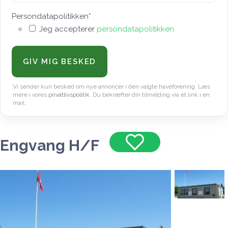
Persondatapolitikken
*
Jeg accepterer
persondatapolitikken
Vi sender kun besked om nye annoncer i den valgte haveforening. Læs
mere i vores
privatlivspolitik
. Du bekræfter din tilmelding via et link i en
mail.
Engvang H/F