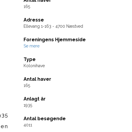
Antal haver
165
Adresse
Ellevang 1-163 - 4700 Næstved
Foreningens Hjemmeside
Se mere
Type
Kolonihave
Antal haver
165
Anlagt år
1935
935
Antal besøgende
4011
 en