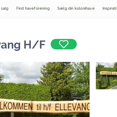
 salg
Find haveforening
Sælg din kolonihave
Inspirat
vang H/F