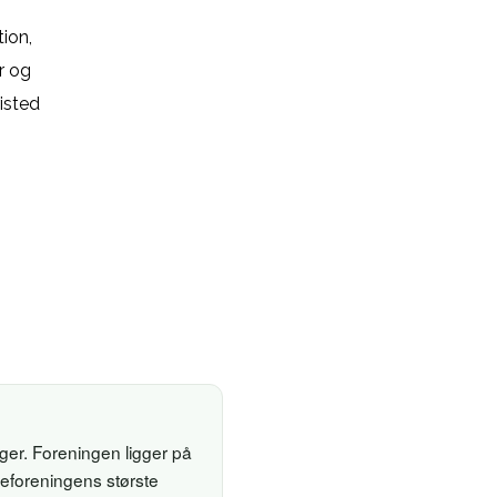
ion,
r og
risted
ger. Foreningen ligger på
veforeningens største