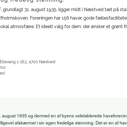
 grundlagt 31. august 1935, ligger midt i Næstved tæt på stat
ufholmskoven. Foreningen har 156 haver, gode fællesfacilitete
lokal atmosfære. Et ideelt valg for dem, der ønsker et grønt f
Ellevang 1-163, 4700 Næstved
700
ed
31. august 1935 og dermed en af byens veletablerede haveforenin
ligevel afskærmet i sin egen fredelige stemning. Det er en af ha