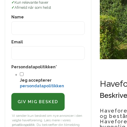
Kun relevante haver
Afmeld når som helst
Name
Email
Persondatapolitikken
*
Jeg accepterer
Havefo
persondatapolitikken
Beskrive
Haveforen
og består
Vi sender kun besked om nye annoncer i den
valgte haveforening. Læs mere i vores
Havefore
privatlivspolitik
. Du bekræfter din tilmelding
hyggelig