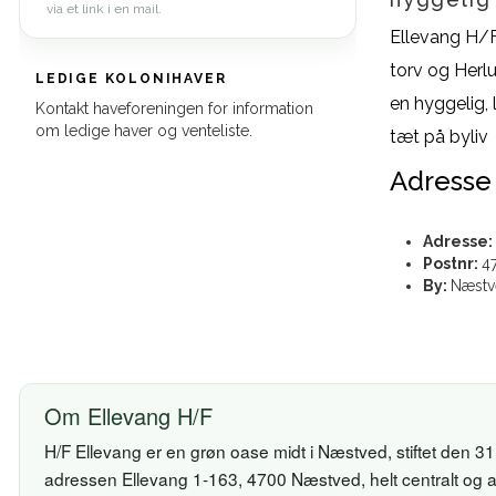
via et link i en mail.
Ellevang H/F,
torv og Herl
LEDIGE KOLONIHAVER
en hyggelig, 
Kontakt haveforeningen for information
om ledige haver og venteliste.
tæt på byliv
Adresse
Adresse:
Postnr:
4
By:
Næstv
Om Ellevang H/F
H/F Ellevang er en grøn oase midt i Næstved, stiftet den 
adressen Ellevang 1-163, 4700 Næstved, helt centralt og al