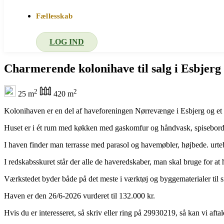
Fællesskab
LOG IND
Charmerende kolonihave til salg i Esbjerg
2
2
25 m
420 m
Kolonihaven er en del af haveforeningen Nørrevænge i Esbjerg og et hus
Huset er i ét rum med køkken med gaskomfur og håndvask, spisebord, 
I haven finder man terrasse med parasol og havemøbler, højbede. urteb
I redskabsskuret står der alle de haveredskaber, man skal bruge for at 
Værkstedet byder både på det meste i værktøj og byggematerialer til 
Haven er den 26/6-2026 vurderet til 132.000 kr.
Hvis du er interesseret, så skriv eller ring på 29930219, så kan vi afta