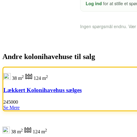
for at stille et s
Log ind
Ingen spørgsmål endnu. Vær d
Andre kolonihavehuse til salg
2
2
38 m
124 m
Lækkert Kolonihavehus sælges
245000
Se Mere
2
2
38 m
124 m