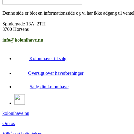
Denne side er blot en informationsside og vi har ikke adgang til venteli
Søndergade 13A, 2TH
8700 Horsens
info@kolonihave.nu
Kolonihaver til salg
Oversigt over haveforeninger
Sælg din kolonihave
kolonihave.nu
Om os
Vilkår og betingelser