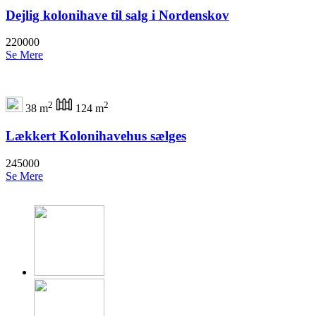
Dejlig kolonihave til salg i Nordenskov
220000
Se Mere
2
2
38 m
124 m
Lækkert Kolonihavehus sælges
245000
Se Mere