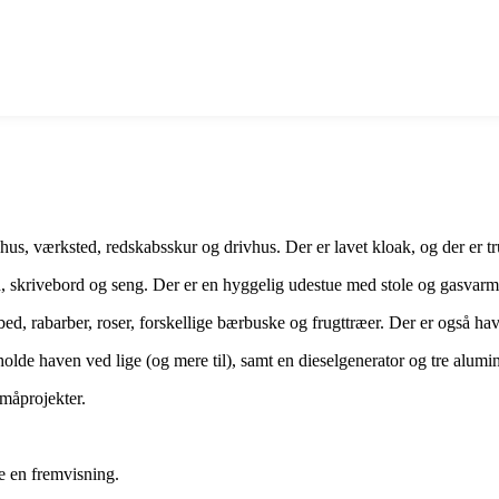
, værksted, redskabsskur og drivhus. Der er lavet kloak, og der er trukk
skrivebord og seng. Der er en hyggelig udestue med stole og gasvarmer
ed, rabarber, roser, forskellige bærbuske og frugttræer. Der er også ha
holde haven ved lige (og mere til), samt en dieselgenerator og tre alumi
småprojekter.
le en fremvisning.