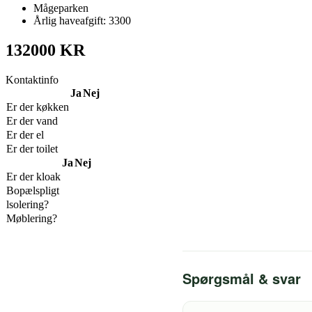
Mågeparken
Årlig haveafgift: 3300
132000 KR
Kontaktinfo
Ja
Nej
Er der køkken
Er der vand
Er der el
Er der toilet
Ja
Nej
Er der kloak
Bopælspligt
lsolering?
Møblering?
Spørgsmål & svar