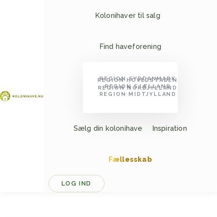
Kolonihaver til salg
Find haveforening
REGION SYDDANMARK
REGION HOVEDSTADEN
REGION SJÆLLAND
REGION NORDJYLLAND
REGION MIDTJYLLAND
Sælg din kolonihave
Inspiration
Fællesskab
LOG IND