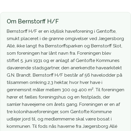
Om Bernstorff H/F
Bernstorff H/F er en idyllisk haveforening i Gentofte,
smukt placeret i de grønne omgivelser ved Jægersborg
Allé, ikke langt fra Bernstorffsparken og Bernstorff Slot,
som foreningen har lånt navn fra. Foreningen blev
stiftet 5. juni 1931 og er anlagt af Gentofte Kommunes
daværende stadsgartner, den anerkendte havearkitekt
G.N. Brandt. Bernstorff H/F består af 56 havelodder på
tilsammen omkring 2,3 hektar, hvor hver have i
gennemsnit måler mellem 300 og 400 m². Til foreningen
hører et fælles foreningshus og en festplads, der
samler haveejerne om årets gang. Foreningen er en af
tre kolonihaveforeninger, som Gentofte Kommune
udlejer jord til, og medlemmerne skal være bosat i
kommunen. Til fods nås haverne fra Jægersborg Allé