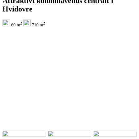
Attraktivt kolonihavehus centralt i
Hvidovre
2
2
60 m
710 m