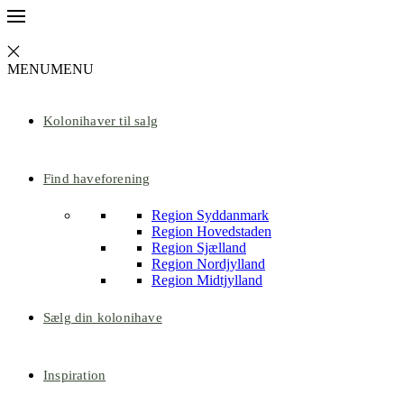
MENU
MENU
Kolonihaver til salg
Find haveforening
Region Syddanmark
Region Hovedstaden
Region Sjælland
Region Nordjylland
Region Midtjylland
Sælg din kolonihave
Inspiration