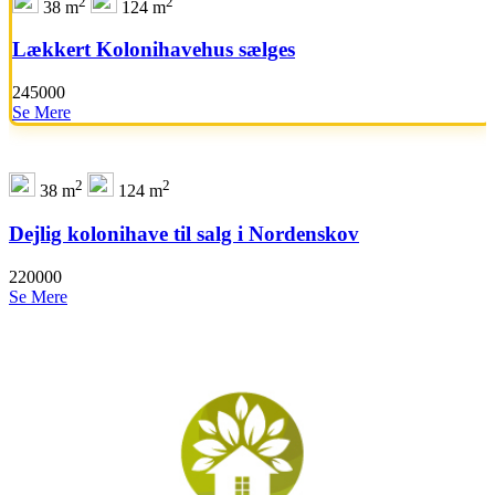
2
2
38 m
124 m
Lækkert Kolonihavehus sælges
245000
Se Mere
2
2
38 m
124 m
Dejlig kolonihave til salg i Nordenskov
220000
Se Mere