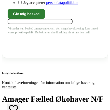
Jeg accepterer
persondatapolitikken
Vi sender kun besked om nye annoncer i den valgte haveforening. Læs mere i
vores
privatlivspolitik
. Du bekræfter din tilmelding via et link i en mail.
Ledige kolonihaver
Kontakt haveforeningen for information om ledige haver og
venteliste.
Amager Fælled Økohaver N/F