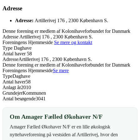
Adresse
Adresse:
Artillerivej 176 , 2300 København S.
Denne forening er medlem af Kolonihaveforbundet for Danmark
Adresse
Artillerivej 176 , 2300 København S.
Foreningens Hjemmeside
Se mere og kontakt
Type
Daghave
Antal haver
58
Adresse
Artillerivej 176 , 2300 København S.
Denne forening er medlem af Kolonihaveforbundet for Danmark
Foreningens Hjemmeside
Se mere
Type
Daghave
Antal haver
58
Anlagt år
2010
Grundejer
Kommunen
Antal besøgende
3041
Om Amager Fælled Økohaver N/F
Amager Fælled Økohaver N/F er en lille økologisk
nyttehaveforening på vestsiden af Artillerivej, hvor den