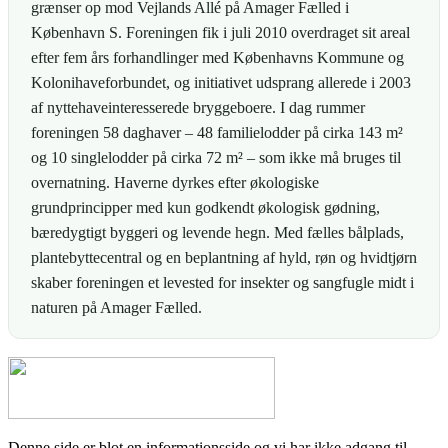
grænser op mod Vejlands Allé på Amager Fælled i
København S. Foreningen fik i juli 2010 overdraget sit areal
efter fem års forhandlinger med Københavns Kommune og
Kolonihaveforbundet, og initiativet udsprang allerede i 2003
af nyttehaveinteresserede bryggeboere. I dag rummer
foreningen 58 daghaver – 48 familielodder på cirka 143 m²
og 10 singlelodder på cirka 72 m² – som ikke må bruges til
overnatning. Haverne dyrkes efter økologiske
grundprincipper med kun godkendt økologisk gødning,
bæredygtigt byggeri og levende hegn. Med fælles bålplads,
plantebyttecentral og en beplantning af hyld, røn og hvidtjørn
skaber foreningen et levested for insekter og sangfugle midt i
naturen på Amager Fælled.
Denne side er blot en informationsside og vi har ikke adgang til