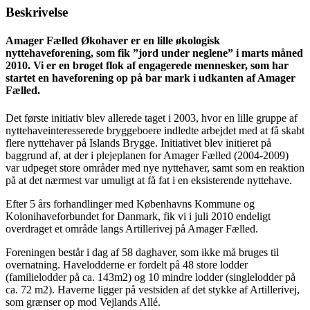
Beskrivelse
Amager Fælled Økohaver er en lille økologisk
nyttehaveforening, som fik ”jord under neglene” i marts måned
2010. Vi er en broget flok af engagerede mennesker, som har
startet en haveforening op på bar mark i udkanten af Amager
Fælled.
Det første initiativ blev allerede taget i 2003, hvor en lille gruppe af
nyttehaveinteresserede bryggeboere indledte arbejdet med at få skabt
flere nyttehaver på Islands Brygge. Initiativet blev initieret på
baggrund af, at der i plejeplanen for Amager Fælled (2004-2009)
var udpeget store områder med nye nyttehaver, samt som en reaktion
på at det nærmest var umuligt at få fat i en eksisterende nyttehave.
Efter 5 års forhandlinger med Københavns Kommune og
Kolonihaveforbundet for Danmark, fik vi i juli 2010 endeligt
overdraget et område langs Artillerivej på Amager Fælled.
Foreningen består i dag af 58 daghaver, som ikke må bruges til
overnatning. Havelodderne er fordelt på 48 store lodder
(familielodder på ca. 143m2) og 10 mindre lodder (singlelodder på
ca. 72 m2). Haverne ligger på vestsiden af det stykke af Artillerivej,
som grænser op mod Vejlands Allé.