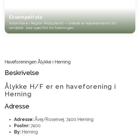
Eksempelfoto
Kolonihave i Region Midtjylland — billede er repræsentativt for
området, ikke specifikt for foreningen.
Haveforeningen Ålykke i Herning
Beskrivelse
Ålykke H/F er en haveforening i
Herning
Adresse
Adresse:
Åvej/Rosenvej, 7400 Herning
Postnr:
7400
By:
Herning