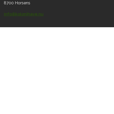
8700 Horsens
info@kolonihave.nu