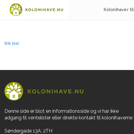
Kolonihaver til
link text
Denne side er blot en informationsside og vi har ikke
adgang til ventelister eller direkte kontakt til kolonihaverne
Søndergade 13A, 2TH