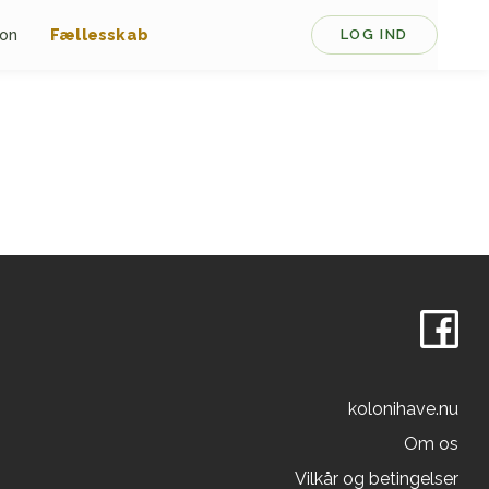
ion
Fællesskab
LOG IND
kolonihave.nu
Om os
Vilkår og betingelser