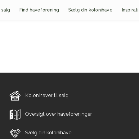
 salg
Find haveforening
Sælg din kolonihave
Inspirat
Kolonihaver til salg
Oversigt over haveforeninger
Sælg din kolonihave