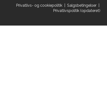
Privatlivs- og cookiepolitik
|
Salgsbetingelser
|
Privatlivspolitik (opdateret)