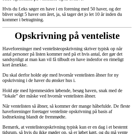
Hvis du f.eks søger en have i en forening med 50 haver, og der
bliver solgt 5 haver om året, ja, så tager det jo let 10 år inden du
kommer i betragtning.
Opskrivning på venteliste
Haveforeninger med ventelisteopskrivning skriver typisk op når
antal personer på listen kommer ned på et hvis antal, der gør det
sandsynligt at man kan vil få tilbudt en have indenfor en rimeligt
kort årrække.
Du skal derfor holde øje med hvornår ventelisten åbner for ny
opskrivning i de haver du ønsker hus i.
Hold øje med hjemmesiden løbende, besøg haven, snak med de
“lokale” der måske ved hvornår ventelisten åbner.
Når ventelisten så åbner, så kommer der mange håbefulde. De fleste
haveforeninger foretager venteliste opskrivning på basis af
lodtrækning blandt de fremmødte.
Bemærk, at ventelisteopskrivning typisk kun er en dag i et bestemt
tidsrum, så hvis du ikke møder op, så er løbet kørt, og du må vente