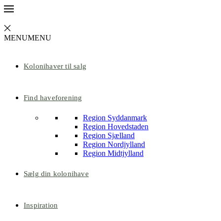
MENU
MENU
Kolonihaver til salg
Find haveforening
Region Syddanmark
Region Hovedstaden
Region Sjælland
Region Nordjylland
Region Midtjylland
Sælg din kolonihave
Inspiration