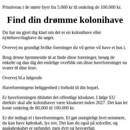
Prisniveau i de større byer fra 5.000 kr til omkring de 100.000 kr.
Find din drømme kolonihave
Du har nu gjort dig klart om det er en kolonihave eller
nyttehave/daghave du søger.
Overvej nu grundigt hvilke foreninger du vil gerne vil have et hus i.
Brug denne hjemmeside til at finde disse foreninger, besøg de
enkelte og dan dig det endelige overblik om disse haveforeninger nu
svarer til dine krav.
Overvej bl.a følgende
Haveforeningens beliggenhed i forhold til din bopæl.
Er haveforeningen tilsluttet det offentlige kloaknet. I følge EU
direktiv skal alle kolonihaver være kloakeret inden 2027. Det kan let
koste omkring de 80.000 til 100.000 kr.
Er der indlagt el i haveforeningen. El gør unægteligt livet nemmere,
du kan have køleskab, lys osv. Det kan du også på solceller, og
gaskøleskabet er opfundet, men dyrt og besværligt.