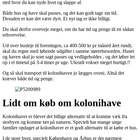
sted hvor du kan nyde livet og slappe af.
Både hus og have skal passes, og det kan godt tage sin tid.
Desuden er kan det være dyrt. Et nyt tag er ikke billigt.
Du skal derfor overveje meget, om du har tid og penge til en sådan
erhvervelse.
Ud over husleje til foreningen, ca 400-500 kr pr måned året rundt,
skal du regne med løbende udgifter i samme størrelsesorden. Huset
og haven skal jo som sagt passes og vedligeholdes , og det løber let
op i et timetal på 3-4 timer pr uge. Ukrudt vokser meget hurtigt.!!
Og så skal transport til kolonihaven jo lægges oveni. Altså det
kræver både tid og penge.
Lidt om køb om kolonihave
Kolonihaver er blevet det billige alternativ til at komme væk fra
storbyen og komme tæt på naturen. Specielt har mange unge
familier opdaget at kolonihaver er et godt alternativ til at købe et hus.
I de store byer, specielt København og Århus er det nærmest