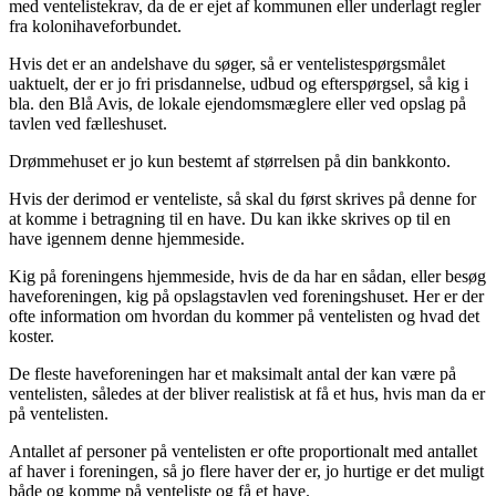
med ventelistekrav, da de er ejet af kommunen eller underlagt regler
fra kolonihaveforbundet.
Hvis det er an andelshave du søger, så er ventelistespørgsmålet
uaktuelt, der er jo fri prisdannelse, udbud og efterspørgsel, så kig i
bla. den Blå Avis, de lokale ejendomsmæglere eller ved opslag på
tavlen ved fælleshuset.
Drømmehuset er jo kun bestemt af størrelsen på din bankkonto.
Hvis der derimod er venteliste, så skal du først skrives på denne for
at komme i betragning til en have. Du kan ikke skrives op til en
have igennem denne hjemmeside.
Kig på foreningens hjemmeside, hvis de da har en sådan, eller besøg
haveforeningen, kig på opslagstavlen ved foreningshuset. Her er der
ofte information om hvordan du kommer på ventelisten og hvad det
koster.
De fleste haveforeningen har et maksimalt antal der kan være på
ventelisten, således at der bliver realistisk at få et hus, hvis man da er
på ventelisten.
Antallet af personer på ventelisten er ofte proportionalt med antallet
af haver i foreningen, så jo flere haver der er, jo hurtige er det muligt
både og komme på venteliste og få et have.