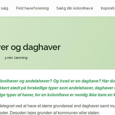
 salg
Find haveforening
Sælg din kolonihave
Inspirat
r
ver og daghaver
3 min. læsning
olonihaver og andelshaver? Og hvad er en daghave? Har du b
kkert stødt på forskellige typer som andelshaver, daghaver 
lige typer af haver, for en kolonihave er nemlig ikke bare en
detegnet ved at have et større grundareal end daghaver samt mu
ioder. Desuden lejes grunden af kommunen eller staten.