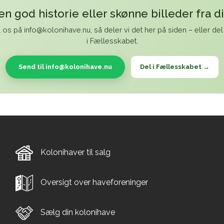
en god historie eller skønne billeder fra d
l os på info@kolonihave.nu, så deler vi det her på siden – eller del
i Fællesskabet.
Send til info@kolonihave.nu
Del i Fællesskabet →
Kolonihaver til salg
Oversigt over haveforeninger
Sælg din kolonihave