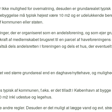
r ikke mulighed for overnatning, desuden er grundarealet typisk
ebyggelse må typisk højest være 10 m2 og er udelukkende bereg
f kommunen eller staten.
nger, der er organiseret som en andelsforening, og som ejer gr
raft af medlemskabet brugsret til en parcel af haveforeningens
tså dels andelsretten i foreningen og dels et hus, der eventuelt
t ved større grundareal end en daghave/nyttehave, og mulighed
 typisk af kommunen, f.eks. er det tilladt i København at bygg
0 m2 inkl udestue og legehus.
ndre regler. Desuden er det muligt at lægge vand og evt. strøm