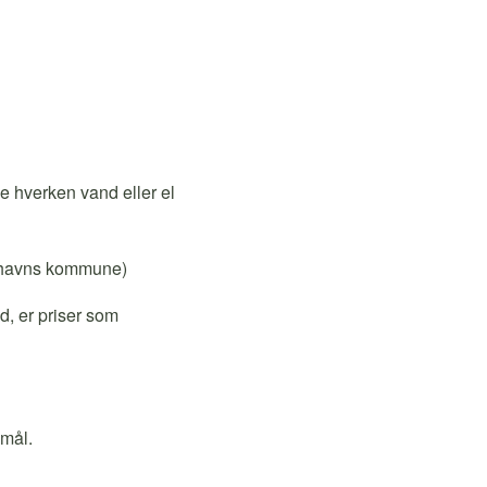
ge hverken vand eller el
nhavns kommune)
d, er priser som
smål.