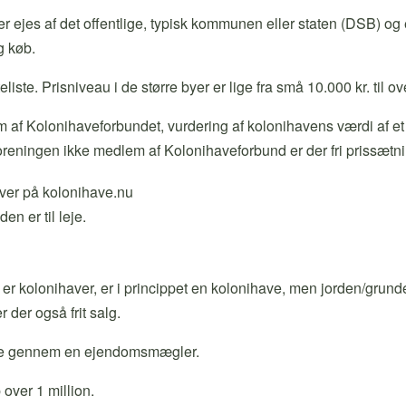
r ejes af det offentlige, typisk kommunen eller staten (DSB) og 
g køb.
liste. Prisniveau i de større byer er lige fra små 10.000 kr. til ov
af Kolonihaveforbundet, vurdering af kolonihavens værdi af et
reningen ikke medlem af Kolonihaveforbund er der fri prissætning
n er til leje.
r kolonihaver, er i princippet en kolonihave, men jorden/grunde
 der også frit salg.
fte gennem en ejendomsmægler.
over 1 million.