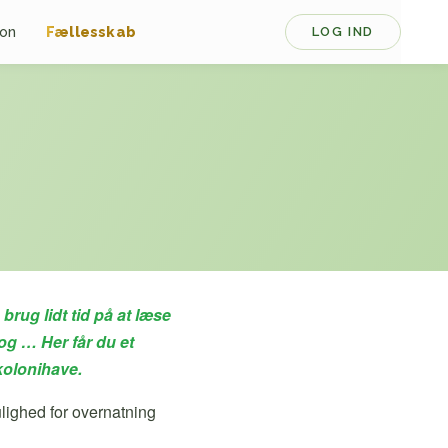
ion
Fællesskab
LOG IND
rug lidt tid på at læse
og … Her får du et
 kolonihave.
lighed for overnatning