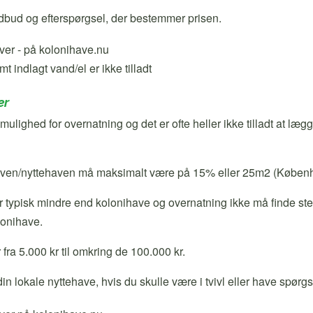
r udbud og efterspørgsel, der bestemmer prisen.
 indlagt vand/el er ikke tilladt
er
ulighed for overnatning og det er ofte heller ikke tilladt at læg
aven/nyttehaven må maksimalt være på 15% eller 25m2 (Købe
 typisk mindre end kolonihave og overnatning ikke må finde ste
lonihave.
 fra 5.000 kr til omkring de 100.000 kr.
din lokale nyttehave, hvis du skulle være i tvivl eller have spørg