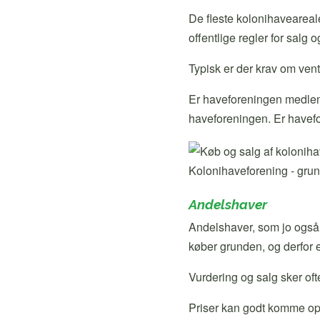
De fleste kolonihaveareale
offentlige regler for salg o
Typisk er der krav om vente
Er haveforeningen medlem 
haveforeningen. Er havefo
Kolonihaveforening - grunde
Andelshaver
Andelshaver, som jo også e
køber grunden, og derfor er
Vurdering og salg sker o
Priser kan godt komme op 