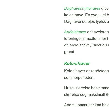
Daghaver/nyttehaver
give
kolonihave. En eventuel b
Daghaver udlejes typisk a
Andelshaver
er haveforeni
foreningens medlemmer i k
en andelshave, køber du al
grund.
Kolonihaver
Kolonihaver er kendetegne
sommerperioden.
Huset størrelse bestemmes
størrelse dog maksimalt 6
Andre kommuner kan have a